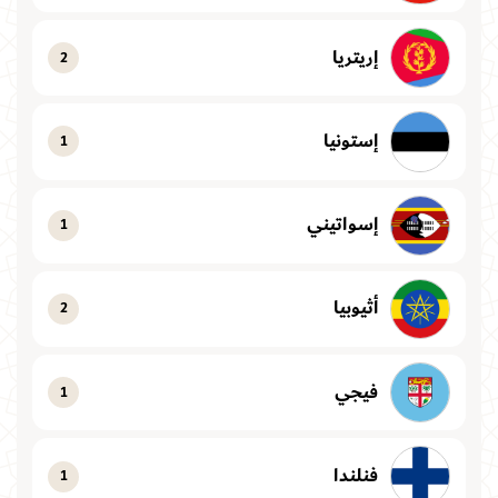
إريتريا
2
إستونيا
1
إسواتيني
1
أثيوبيا
2
فيجي
1
فنلندا
1