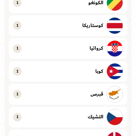
الكونغو
1
كوستاريكا
1
كرواتيا
1
كوبا
1
قبرص
1
التشيك
1