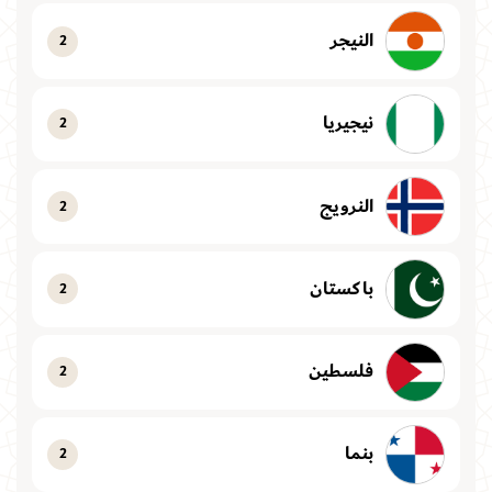
النيجر
2
نيجيريا
2
النرويج
2
باكستان
2
فلسطين
2
بنما
2