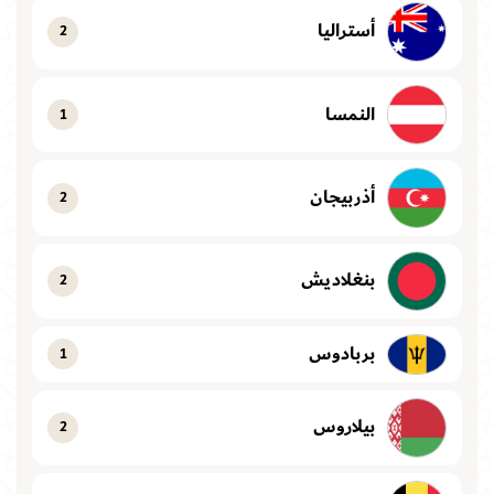
أستراليا
2
النمسا
1
أذربيجان
2
بنغلاديش
2
بربادوس
1
بيلاروس
2