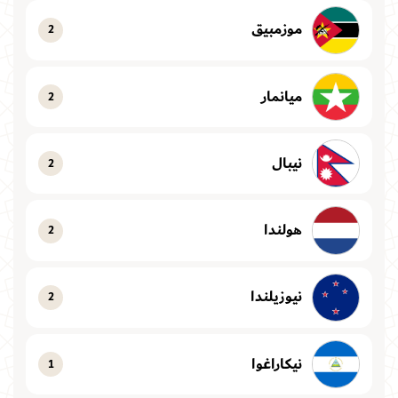
موزمبيق
2
ميانمار
2
نيبال
2
هولندا
2
نيوزيلندا
2
نيكاراغوا
1