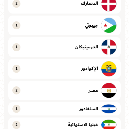
الدنمارك
2
جيبوتي
1
الدومينيكان
1
الإكوادور
1
مصر
2
السلفادور
1
غينيا الاستوائية
2