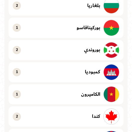
بلغاريا
2
بوركينافاسو
1
بوروندي
2
كمبوديا
1
الكاميرون
1
كندا
2