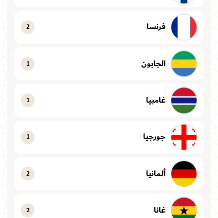
فرنسا
2
الجابون
1
غامبيا
1
جورجيا
1
ألمانيا
2
غانا
2