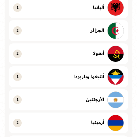
ألبانيا
1
الجزائر
2
أنغولا
2
أنتيغوا وباربودا
1
الأرجنتين
1
أرمينيا
2