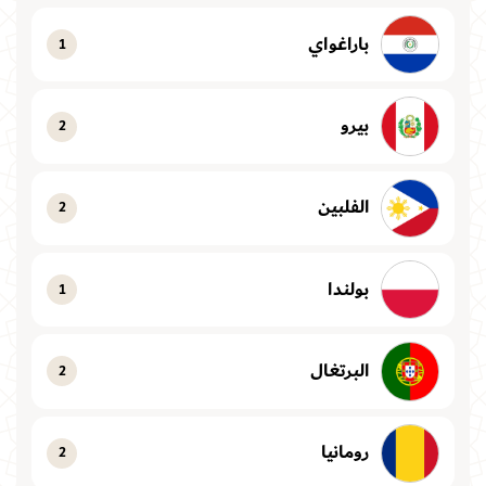
باراغواي
1
بيرو
2
الفلبين
2
بولندا
1
البرتغال
2
رومانيا
2