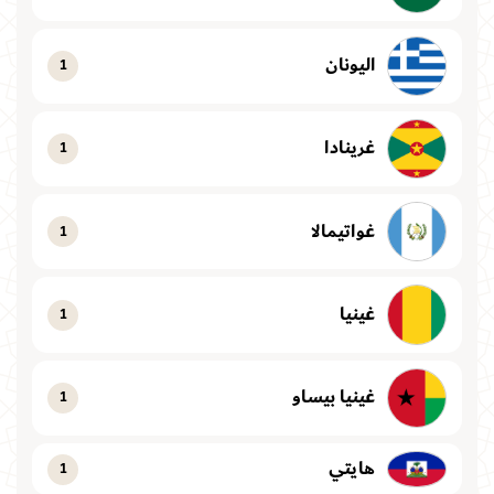
اليونان
1
غرينادا
1
غواتيمالا
1
غينيا
1
غينيا بيساو
1
هايتي
1