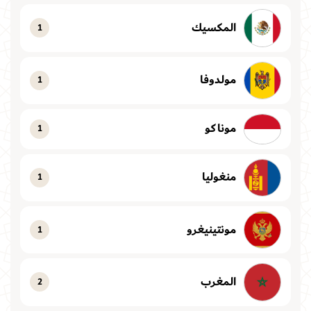
المكسيك
1
مولدوفا
1
موناكو
1
منغوليا
1
مونتينيغرو
1
المغرب
2