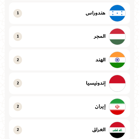
هندوراس
1
المجر
1
الهند
2
إندونيسيا
2
إيران
2
العراق
2