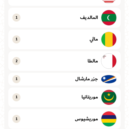
المالديف
1
مالي
1
مالطا
2
جزر مارشال
1
موريتانيا
1
موريشيوس
1