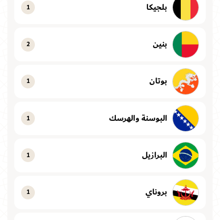
بلجيكا
1
بنين
2
بوتان
1
البوسنة والهرسك
1
البرازيل
1
بروناي
1