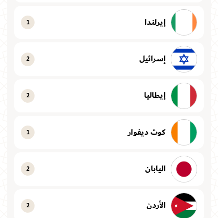
إيرلندا
1
إسرائيل
2
إيطاليا
2
كوت ديفوار
1
اليابان
2
الأردن
2