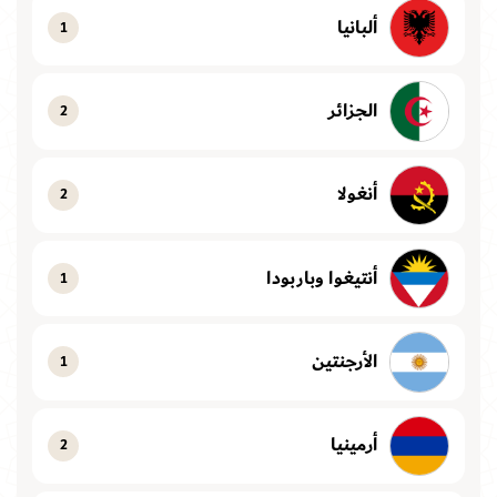
ألبانيا
1
الجزائر
2
أنغولا
2
أنتيغوا وباربودا
1
الأرجنتين
1
أرمينيا
2