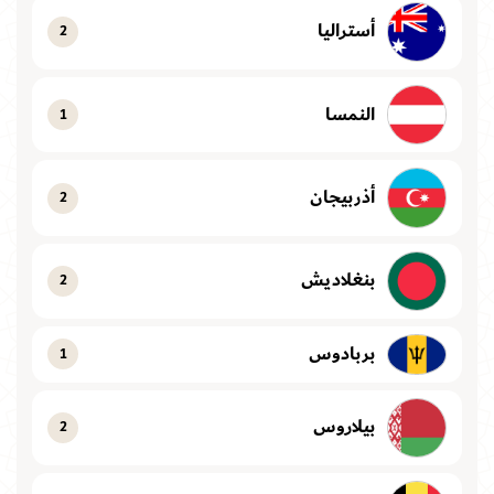
أستراليا
2
النمسا
1
أذربيجان
2
بنغلاديش
2
بربادوس
1
بيلاروس
2