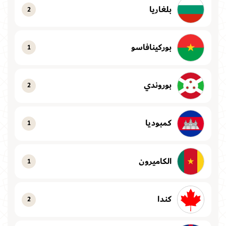
بلغاريا
2
بوركينافاسو
1
بوروندي
2
كمبوديا
1
الكاميرون
1
كندا
2