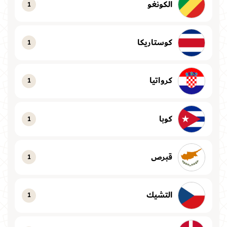
الكونغو
1
كوستاريكا
1
كرواتيا
1
كوبا
1
قبرص
1
التشيك
1