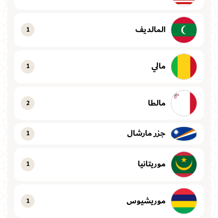
المالديف
1
مالي
1
مالطا
2
جزر مارشال
1
موريتانيا
1
موريشيوس
1