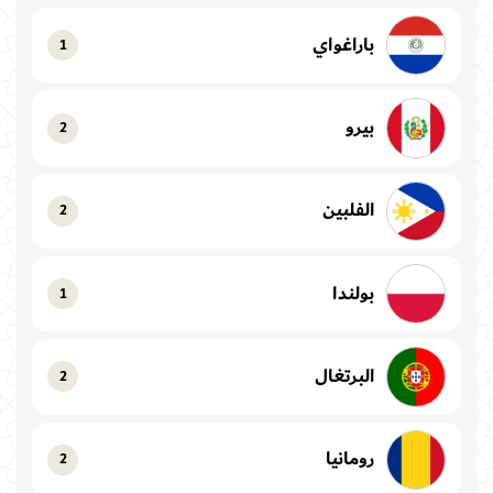
باراغواي
1
بيرو
2
الفلبين
2
بولندا
1
البرتغال
2
رومانيا
2