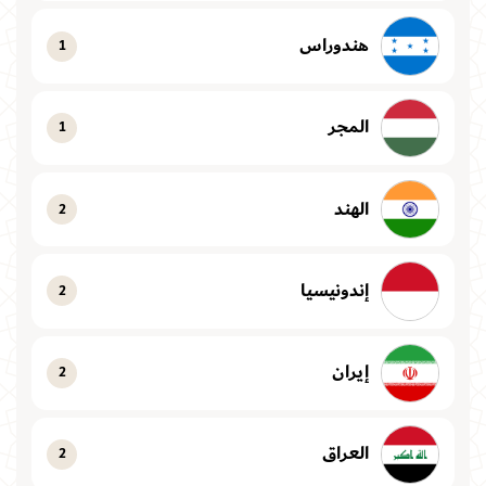
هندوراس
1
المجر
1
الهند
2
إندونيسيا
2
إيران
2
العراق
2