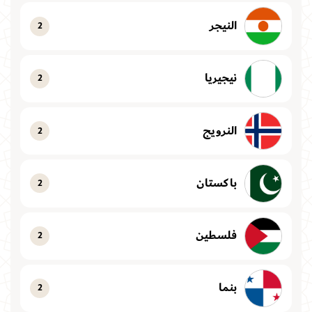
النيجر
2
نيجيريا
2
النرويج
2
باكستان
2
فلسطين
2
بنما
2