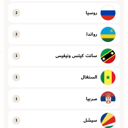
روسيا
2
رواندا
2
سانت كيتس ونيفيس
1
السنغال
1
صربيا
1
سيشل
1