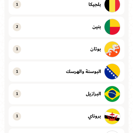
بلجيكا
1
بنين
2
بوتان
1
البوسنة والهرسك
1
البرازيل
1
بروناي
1