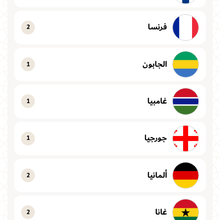
فرنسا
2
الجابون
1
غامبيا
1
جورجيا
1
ألمانيا
2
غانا
2