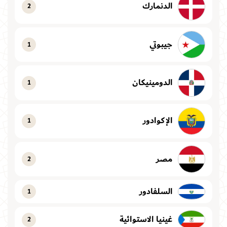
الدنمارك
2
جيبوتي
1
الدومينيكان
1
الإكوادور
1
مصر
2
السلفادور
1
غينيا الاستوائية
2