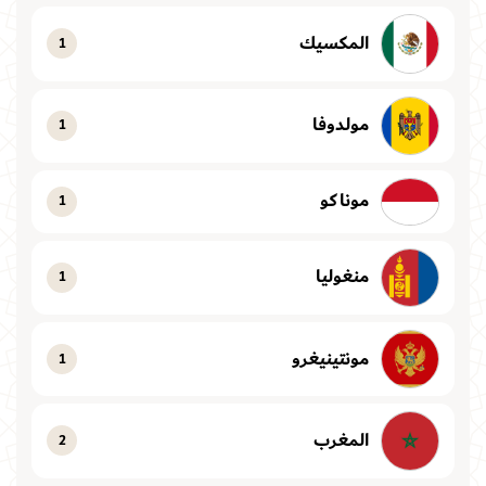
المكسيك
1
مولدوفا
1
موناكو
1
منغوليا
1
مونتينيغرو
1
المغرب
2