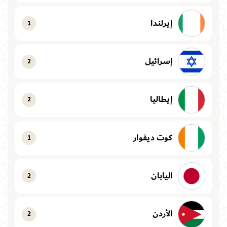
إيرلندا
1
إسرائيل
2
إيطاليا
2
كوت ديفوار
1
اليابان
2
الأردن
2