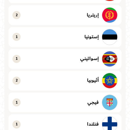
إريتريا
2
إستونيا
1
إسواتيني
1
أثيوبيا
2
فيجي
1
فنلندا
1