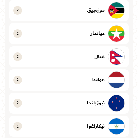
موزمبيق
2
ميانمار
2
نيبال
2
هولندا
2
نيوزيلندا
2
نيكاراغوا
1