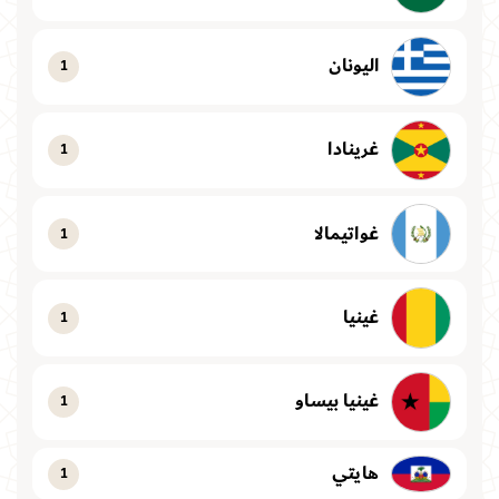
اليونان
1
غرينادا
1
غواتيمالا
1
غينيا
1
غينيا بيساو
1
هايتي
1